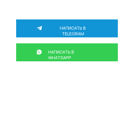
Оставьте заявку в форме или:
НАПИСАТЬ В
TELEGRAM
НАПИСАТЬ В
WHATSAPP
Так же, можете позвонить по номеру телефона:
+7 917 264 58 88