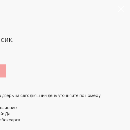
ссик
 дверь на сегодняшний день уточняйте по номеру
Значение
й: Да
ебоксарск