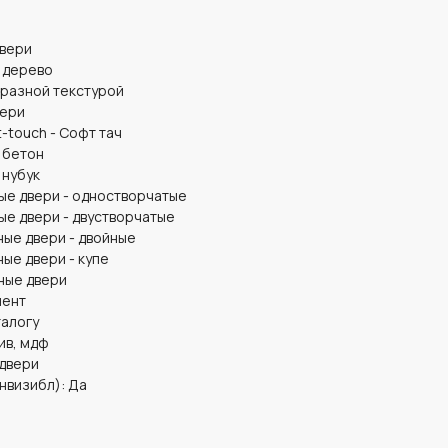
двери
д дерево
бразной текстурой
вери
-touch - Софт тач
 бетон
 нубук
ые двери - одностворчатые
ые двери - двустворчатые
ые двери - двойные
ые двери - купе
ные двери
мент
талогу
ив, мдф
 двери
нвизибл): Да