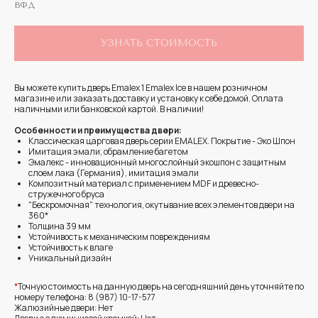
ВФД
УЗНАТЬ СТОИМОСТЬ
Вы можете купить дверь Emalex 1 Emalex Ice в нашем розничном
магазине или заказать доставку и установку к себе домой. Оплата
наличными или банковской картой. В наличии!
Особенности и преимущества двери:
Классическая царговая дверь cерии EMALEX. Покрытие - Эко Шпон
Имитация эмали; обрамление багетом
Эмалекс - инновационный многослойный экошпон с защитным
слоем лака (Германия), имитация эмали
Композитный материал с применением MDF и древесно-
стружечного бруса
"Бескромочная" технология, окутывание всех элементов двери на
360*
Толщина 39 мм
Устойчивость к механическим повреждениям
Устойчивость к влаге
Уникальный дизайн
*
Точную стоимость на данную дверь на сегодняшний день уточняйте по
номеру телефона: 8 (987) 10-17-577
Жалюзийные двери: Нет