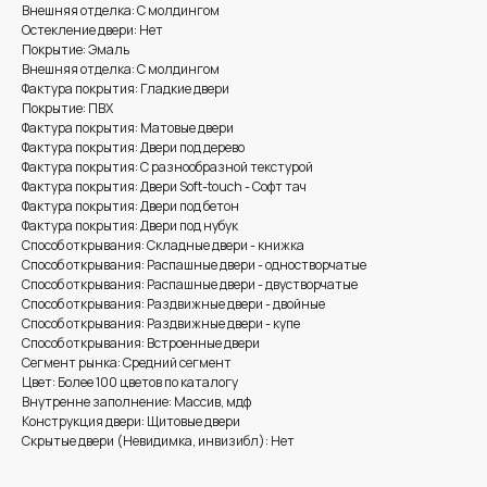
Внешняя отделка: С молдингом
Остекление двери: Нет
Покрытие: Эмаль
Внешняя отделка: С молдингом
Фактура покрытия: Гладкие двери
Покрытие: ПВХ
Фактура покрытия: Матовые двери
Фактура покрытия: Двери под дерево
Фактура покрытия: С разнообразной текстурой
Фактура покрытия: Двери Soft-touch - Софт тач
Фактура покрытия: Двери под бетон
Фактура покрытия: Двери под нубук
Способ открывания: Складные двери - книжка
Способ открывания: Распашные двери - одностворчатые
Способ открывания: Распашные двери - двустворчатые
Способ открывания: Раздвижные двери - двойные
Способ открывания: Раздвижные двери - купе
Способ открывания: Встроенные двери
Сегмент рынка: Средний сегмент
Цвет: Более 100 цветов по каталогу
Внутренне заполнение: Массив, мдф
Конструкция двери: Щитовые двери
Скрытые двери (Невидимка, инвизибл): Нет