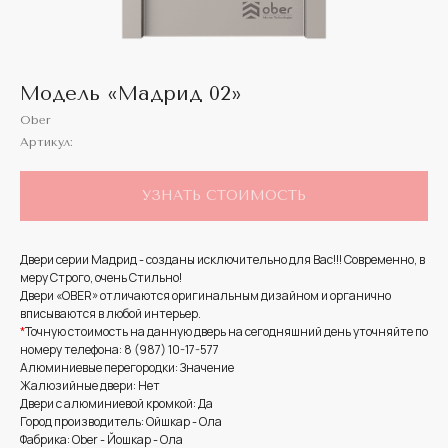
Модель «Мадрид 02»
Ober
Артикул:
УЗНАТЬ СТОИМОСТЬ
Двери серии Мадрид - созданы исключительно для Вас!!! Современно, в
меру Строго, очень Стильно!
Двери «OBER» отличаются оригинальным дизайном и органично
вписываются в любой интерьер.
*
Точную стоимость на данную дверь на сегодняшний день уточняйте по
номеру телефона: 8 (987) 10-17-577
Алюминиевые перегородки: Значение
Жалюзийные двери: Нет
Двери с алюминиевой кромкой: Да
Город производитель: Ойшкар - Ола
Фабрика: Ober - Йошкар - Ола