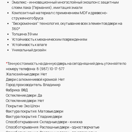
Эмалекс - инновационный многослойный экошпон с защитным
слоем лака (Германия), имитация эмали
Композитный материал с применением MDF и древесно-
стружечного бруса
"Бескромочная" технология, окутывание всех элементов двери на
360*
Толщина 39 мм
Устойчивость к механическим повреждениям
Устойчивость к влаге
Уникальный дизайн
*
Точную стоимость на данную дверь на сегодняшний день уточняйте по
номеру телефона: 8 (987) 10-17-577
Жалюзийные двери: Нет
Двери с алюминиевой кромкой: Нет
Город производитель: Владимир
Фабрика: ВФД
Остекление двери: Да
Остекление двери: Нет
Покрытие: Эко Шпон
Фактура покрытия: Матовые двери
Фактура покрытия: Гладкие двери
Способ открывания: Складные двери - книжка
Способ открывания: Распашные двери - одностворчатые